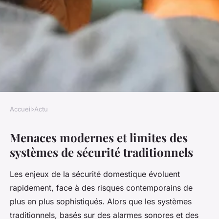
Accueil
›
Actu
ACTU
Menaces modernes et limites des
Comment améliorer la
systèmes de sécurité traditionnels
sécurité de votre maison avec
des innovations
Les enjeux de la sécurité domestique évoluent
technologiques ?
rapidement, face à des risques contemporains de
plus en plus sophistiqués. Alors que les systèmes
Antoine
•
23 juillet 2025
•
5 min de lecture
traditionnels, basés sur des alarmes sonores et des