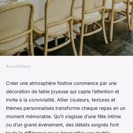
Accueil
›
Deco
DECO
Créez une ambiance festive
Créer une atmosphère festive commence par une
décoration de table joyeuse qui capte l’attention et
avec une décoration de table
invite à la convivialité. Allier couleurs, textures et
joyeuse
thèmes personnalisés transforme chaque repas en un
moment mémorable. Qu’il s’agisse d’une fête intime
Antoine
•
21 septembre 2025
•
2 min de lecture
ou d’un grand événement, des détails soignés font