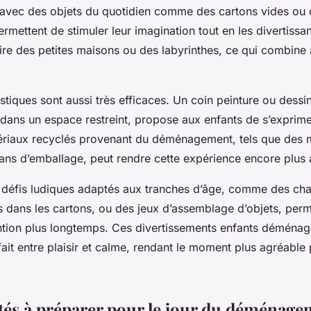
vec des objets du quotidien comme des cartons vides ou 
permettent de stimuler leur imagination tout en les divertissa
ire des petites maisons ou des labyrinthes, ce qui combin
tistiques sont aussi très efficaces. Un coin peinture ou dessi
 dans un espace restreint, propose aux enfants de s’exprime
tériaux recyclés provenant du déménagement, tels que des
bans d’emballage, peut rendre cette expérience encore plus
s défis ludiques adaptés aux tranches d’âge, comme des cha
s dans les cartons, ou des jeux d’assemblage d’objets, perm
ention plus longtemps. Ces divertissements enfants déménag
fait entre plaisir et calme, rendant le moment plus agréable 
vités à préparer pour le jour du déménag