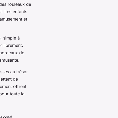
des rouleaux de
nt. Les enfants
e amusement et
n, simple à
r librement.
 morceaux de
 amusante.
sses au trésor
ettent de
ement offrent
pour toute la
ement