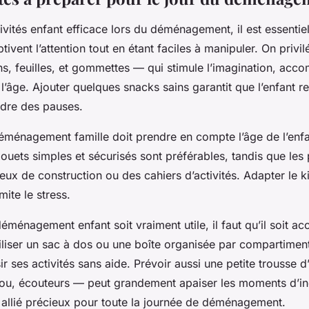
tivités enfant efficace lors du déménagement, il est essentiel
ivent l’attention tout en étant faciles à manipuler. On privil
ns, feuilles, et gommettes — qui stimule l’imagination, ac
 l’âge. Ajouter quelques snacks sains garantit que l’enfant r
dre des pauses.
déménagement famille doit prendre en compte l’âge de l’enfa
 jouets simples et sécurisés sont préférables, tandis que les
eux de construction ou des cahiers d’activités. Adapter le ki
imite le stress.
déménagement enfant soit vraiment utile, il faut qu’il soit ac
liser un sac à dos ou une boîte organisée par compartimen
sir ses activités sans aide. Prévoir aussi une petite trousse d
u, écouteurs — peut grandement apaiser les moments d’ince
n allié précieux pour toute la journée de déménagement.