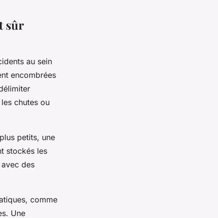
t sûr
cidents au sein
vent encombrées
délimiter
 les chutes ou
plus petits, une
t stockés les
 avec des
ratiques, comme
es. Une