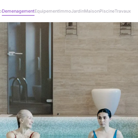
o
Demenagement
Equipement
Immo
Jardin
Maison
Piscine
Travaux