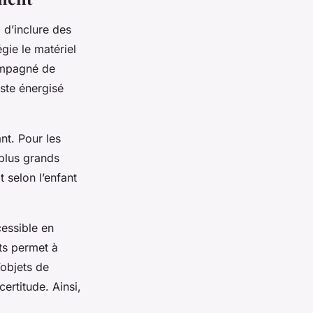
 d’inclure des
égie le matériel
compagné de
este énergisé
nt. Pour les
 plus grands
t selon l’enfant
cessible en
ts permet à
’objets de
rtitude. Ainsi,