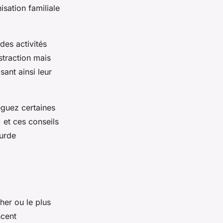
sation familiale
des activités
straction mais
ant ainsi leur
léguez certaines
 et ces conseils
ourde
her ou le plus
ncent