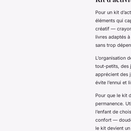
Pour un kit d’ac
éléments qui capt
créatif — crayo
livres adaptés à
sans trop dépen
L’organisation 
tout-petits, des
apprécient des j
évite l’ennui et l
Pour que le kit 
permanence. Uti
l’enfant de choi
confort — doudo
le kit devient u