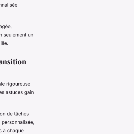
nnalisée
tagée,
on seulement un
lle.
ransition
le rigoureuse
des astuces gain
ion de tâches
t
personnalisée,
es à chaque