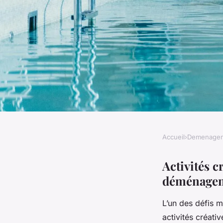
Accueil
›
Demenage
DEMENAGEMENT
Astuces Ingénieuse
Activités c
déménage
Enfants pendant u
L’un des défis 
activités créati