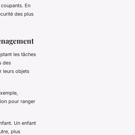
u coupants. En
urité des plus
ménagement
ptant les tâches
s des
r leurs objets
exemple,
tion pour ranger
enfant. Un enfant
utre, plus