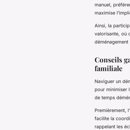
manuel, préfére
maximise l’impl
Ainsi, la parti
valorisante, où
déménagement pl
Conseils ga
familiale
Naviguer un dém
pour minimiser l
de temps déména
Premièrement, l’
facilite la coor
rappelant les éc