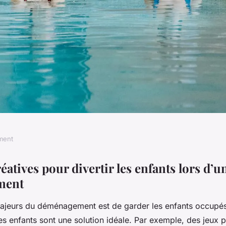
ment
s pour Occuper Vos
réatives pour divertir les enfants lors d’u
ment
n Déménagement
majeurs du déménagement est de garder les enfants occupés.
ves enfants sont une solution idéale. Par exemple, des jeux 