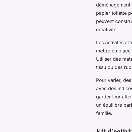
Antoine
•
23 juillet 2025
•
5 min de lecture
déménagement a
papier toilette 
peuvent constru
créativité.
Les activités ar
mettre en place
Utiliser des ma
tissu ou des ru
Pour varier, de
avec des indice
garder leur att
un équilibre par
famille.
Kit d’acti