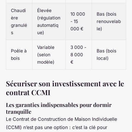
Chaudi
Élevée
10 000
Bas (bois
ère
(régulation
- 15
renouvelab
granulé
automatiq
000 €
le)
s
ue)
Variable
3 000 -
Poêle à
Bas (bois
(selon
8 000
bois
local)
modèle)
€
Sécuriser son investissement avec le
contrat CCMI
Les garanties indispensables pour dormir
tranquille
Le Contrat de Construction de Maison Individuelle
(CCMI) n’est pas une option : c’est la clé pour