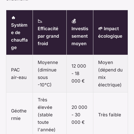
🔥
📉
💰
Systèm
Efficacité
Investis
🌱 Impact
e de
par grand
sement
écologique
chauffa
froid
moyen
ge
Moyenne
Moyen
12 000
PAC
(diminue
(dépend du
- 18
air-eau
sous
mix
000 €
-10°C)
électrique)
Très
élevée
20 000
Géothe
(stable
- 30
Très faible
rmie
toute
000 €
l'année)