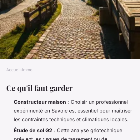
Accueil
›
Immo
IMMO
Ce qu'il faut garder
Secrets non révélés pour bâtir
en Savoie : guide essentiel
Constructeur maison
: Choisir un professionnel
expérimenté en Savoie est essentiel pour maîtriser
Jérôme
•
09/06/2026 17:25
•
11 min de lecture
les contraintes techniques et climatiques locales.
Étude de sol G2
: Cette analyse géotechnique
prévient les risques de tassement ou de